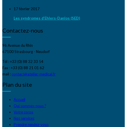
17 février 2017
Les syndromes d’Ehlers-Danlos (SED)
Contactez-nous
96 Avenue du Rhin
67100 Strasbourg - Neudorf
Tél : +33 (0) 88 32 33 54
Fax : +33 (0) 88 21 01 62
mail :
contact@atelier-medical.fr
Plan du site
Accueil
Qui sommes-nous ?
Votre corps
Nos services
Prendre rendez-vous