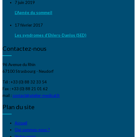
7 juin 2019
L’Apnée du sommeil
17 février 2017
Les syndromes d’Ehlers-Danlos (SED)
Contactez-nous
96 Avenue du Rhin
67100 Strasbourg - Neudorf
Tél : +33 (0) 88 32 33 54
Fax : +33 (0) 88 21 01 62
mail :
contact@atelier-medical.fr
Plan du site
Accueil
Qui sommes-nous ?
Votre corps