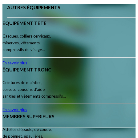
AUTRES ÉQUIPEMENTS
ÉQUIPEMENT TÊTE
Casques, colliers cervicaux,
minerves, vêtements
compressifs du visage…
En savoir plus
ÉQUIPEMENT TRONC
Ceintures de maintien,
corsets, coussins d’aide,
sangles et vêtements compressifs…
En savoir plus
MEMBRES SUPERIEURS
Attelles d’épaule, de coude,
de poignet, épaulières,