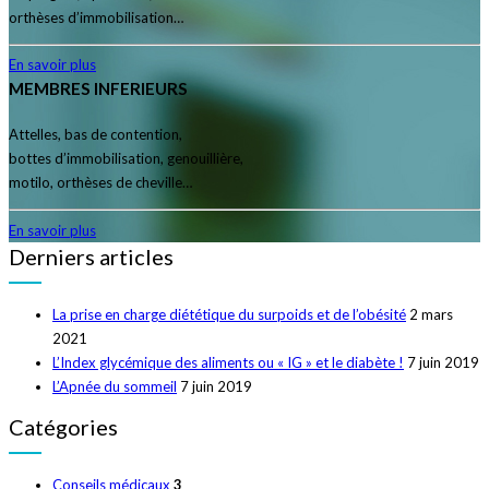
orthèses d’immobilisation…
En savoir plus
MEMBRES INFERIEURS
Attelles, bas de contention,
bottes d’immobilisation, genouillière,
motilo, orthèses de cheville…
En savoir plus
Derniers articles
La prise en charge diététique du surpoids et de l’obésité
2 mars
2021
L’Index glycémique des aliments ou « IG » et le diabète !
7 juin 2019
L’Apnée du sommeil
7 juin 2019
Catégories
Conseils médicaux
3