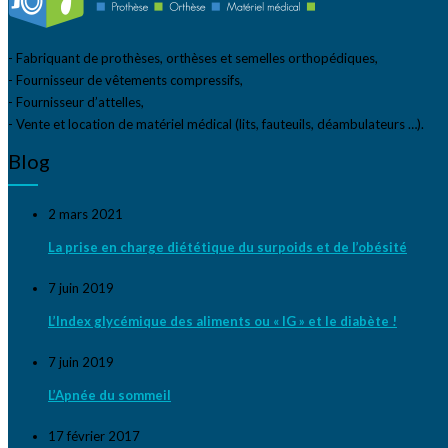
- Fabriquant de prothèses, orthèses et semelles orthopédiques,
- Fournisseur de vêtements compressifs,
- Fournisseur d’attelles,
- Vente et location de matériel médical (lits, fauteuils, déambulateurs …).
Blog
2 mars 2021
La prise en charge diététique du surpoids et de l’obésité
7 juin 2019
L’Index glycémique des aliments ou « IG » et le diabète !
7 juin 2019
L’Apnée du sommeil
17 février 2017