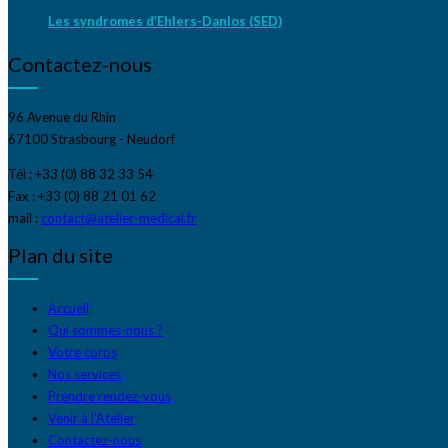
Les syndromes d’Ehlers-Danlos (SED)
Contactez-nous
96 Avenue du Rhin
67100 Strasbourg - Neudorf
Tél : +33 (0) 88 32 33 54
Fax : +33 (0) 88 21 01 62
mail :
contact@atelier-medical.fr
Plan du site
Accueil
Qui sommes-nous ?
Votre corps
Nos services
Prendre rendez-vous
Venir à l’Atelier
Contactez-nous