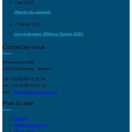
7 juin 2019
L’Apnée du sommeil
17 février 2017
Les syndromes d’Ehlers-Danlos (SED)
Contactez-nous
96 Avenue du Rhin
67100 Strasbourg - Neudorf
Tél : +33 (0) 88 32 33 54
Fax : +33 (0) 88 21 01 62
mail :
contact@atelier-medical.fr
Plan du site
Accueil
Qui sommes-nous ?
Votre corps