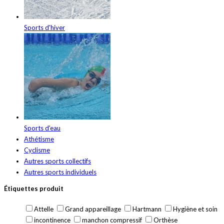
Sports d'hiver
Sports d'eau
Athétisme
Cyclisme
Autres sports collectifs
Autres sports individuels
Étiquettes produit
Attelle
Grand appareillage
Hartmann
Hygiène et soin
incontinence
manchon compressif
Orthèse