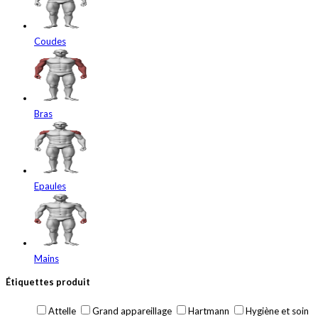
Coudes
Bras
Epaules
Mains
Étiquettes produit
Attelle
Grand appareillage
Hartmann
Hygiène et soin