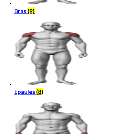
Bras
(9)
Epaules
(8)