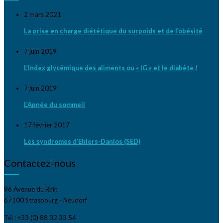
2 mars 2021
La prise en charge diététique du surpoids et de l’obésité
7 juin 2019
L’Index glycémique des aliments ou « IG » et le diabète !
7 juin 2019
L’Apnée du sommeil
17 février 2017
Les syndromes d’Ehlers-Danlos (SED)
Contactez-nous
96 Avenue du Rhin
67100 Strasbourg - Neudorf
Tél : +33 (0) 88 32 33 54