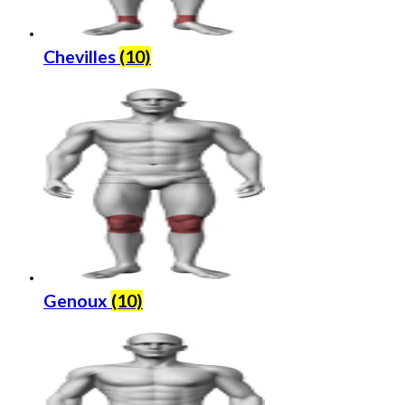
Chevilles
(10)
Genoux
(10)