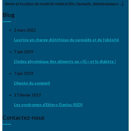
- Vente et location de matériel médical (lits, fauteuils, déambulateurs …).
Blog
2 mars 2021
La prise en charge diététique du surpoids et de l’obésité
7 juin 2019
L’Index glycémique des aliments ou « IG » et le diabète !
7 juin 2019
L’Apnée du sommeil
17 février 2017
Les syndromes d’Ehlers-Danlos (SED)
Contactez-nous