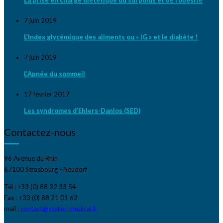
7 juin 2019
L’Index glycémique des aliments ou « IG » et le diabète !
7 juin 2019
L’Apnée du sommeil
17 février 2017
Les syndromes d’Ehlers-Danlos (SED)
Contactez-nous
96 Avenue du Rhin
67100 Strasbourg - Neudorf
Tél : +33 (0) 88 32 33 54
Fax : +33 (0) 88 21 01 62
mail :
contact@atelier-medical.fr