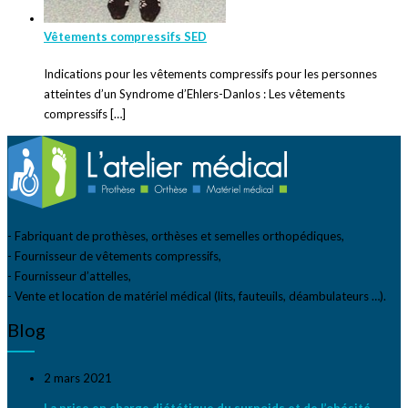
Vêtements compressifs SED
Indications pour les vêtements compressifs pour les personnes
atteintes d’un Syndrome d’Ehlers-Danlos : Les vêtements
compressifs […]
- Fabriquant de prothèses, orthèses et semelles orthopédiques,
- Fournisseur de vêtements compressifs,
- Fournisseur d’attelles,
- Vente et location de matériel médical (lits, fauteuils, déambulateurs …).
Blog
2 mars 2021
La prise en charge diététique du surpoids et de l’obésité