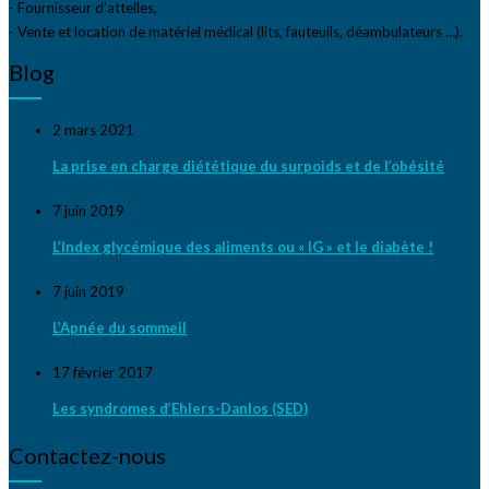
- Fournisseur d’attelles,
- Vente et location de matériel médical (lits, fauteuils, déambulateurs …).
Blog
2 mars 2021
La prise en charge diététique du surpoids et de l’obésité
7 juin 2019
L’Index glycémique des aliments ou « IG » et le diabète !
7 juin 2019
L’Apnée du sommeil
17 février 2017
Les syndromes d’Ehlers-Danlos (SED)
Contactez-nous