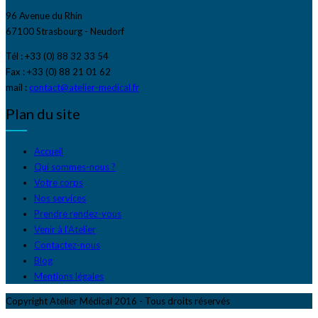
96 Avenue du Rhin
67100 Strasbourg - Neudorf
Tél : +33 (0) 88 32 33 54
Fax : +33 (0) 88 21 01 62
mail :
contact@atelier-medical.fr
Plan du site
Accueil
Qui sommes-nous ?
Votre corps
Nos services
Prendre rendez-vous
Venir à l’Atelier
Contactez-nous
Blog
Mentions légales
Copyright Atelier Médical 2016 - Tous droits réservés