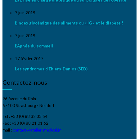
7 juin 2019
L’Index glycémique des aliments ou « IG » et le diabète !
7 juin 2019
L’Apnée du sommeil
17 février 2017
Les syndromes d’Ehlers-Danlos (SED)
Contactez-nous
96 Avenue du Rhin
67100 Strasbourg - Neudorf
Tél : +33 (0) 88 32 33 54
Fax : +33 (0) 88 21 01 62
mail :
contact@atelier-medical.fr