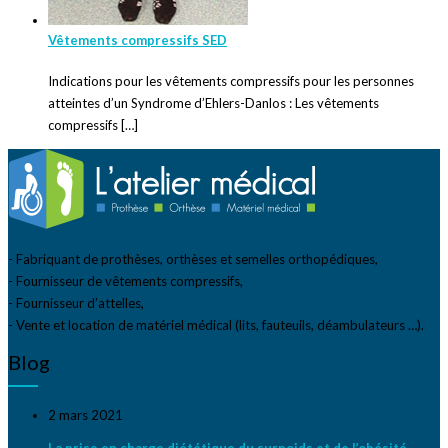
Vêtements compressifs SED
Indications pour les vêtements compressifs pour les personnes
atteintes d’un Syndrome d’Ehlers-Danlos : Les vêtements
compressifs […]
- Fabriquant de prothèses, orthèses et semelles orthopédiques,
- Fournisseur de vêtements compressifs,
- Fournisseur d’attelles,
- Vente et location de matériel médical (lits, fauteuils, déambulateurs …).
Blog
2 mars 2021
La prise en charge diététique du surpoids et de l’obésité